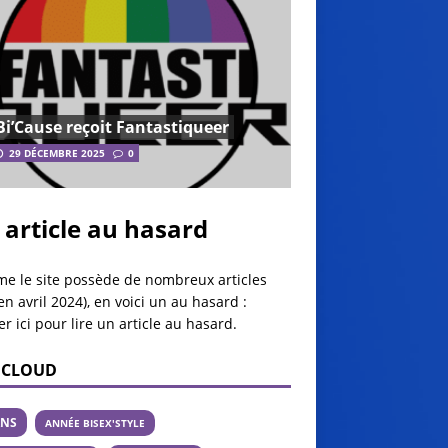
Bi’Cause reçoit Fantastiqueer
29 DÉCEMBRE 2025
0
 article au hasard
e le site possède de nombreux articles
en avril 2024), en voici un au hasard :
er ici pour lire un article au hasard
.
 CLOUD
ANS
ANNÉE BISEX'STYLE