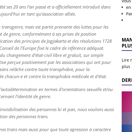
Vous
êté ses 20 ans l’an passé et a officiellement introduit dans
en 
Pa
ujourd’hui en tant qu’association alliée.
n transgenre, mais est partie prenante des luttes pour les
tité de genre, conformément à ses prises de position
MAN
ication des principes de Jogjakarta et des résolutions 1728
PLU
onseil de l’Europe fixe le cadre de référence adéquat.
du changement d’état-civil libre et gratuit, sur simple
Lire 
tive perçue positivement par les associations qui ont pour
plus
te sans relâche contre toute transphobie, pour la
 de chacun-e et contre la transphobie médicale et d’état.
DER
’autodétermination en termes d’orientations sexuelle et/ou
ernant l’identité de genre.
nvisibilisation des personnes bi et pan, nous voulons aussi
ation des personnes trans.
nnes trans mais aussi pour que toute agression à caractère