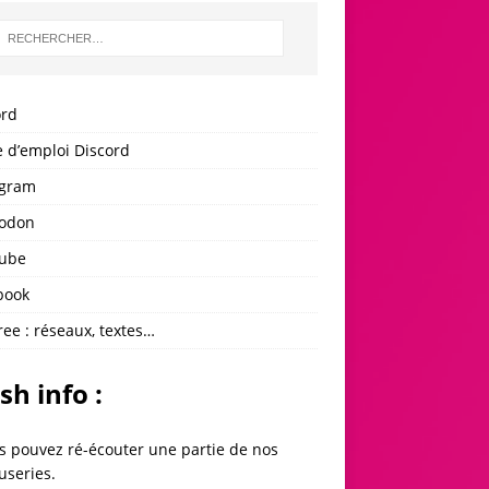
ord
 d’emploi Discord
agram
odon
ube
book
ree : réseaux, textes…
sh info :
s pouvez ré-écouter une partie de
nos
useries
.