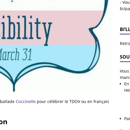
- Vou
bi/p
BI’L
Retro
SOU
Vous 
mani
En 
He
 ballade
Coccinelle
pour célébrer le TDOV ou en français
Pa
ion