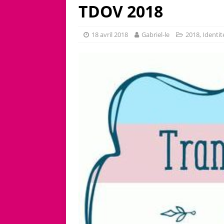
TDOV 2018
18 avril 2018
Gabriel-le
2018
,
Identit