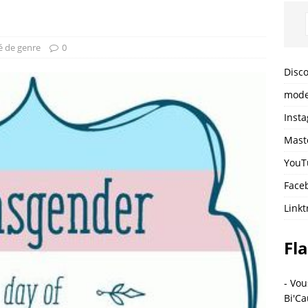
é de genre
0
Disc
mode
Inst
Mast
YouT
Face
Linkt
Fla
- Vou
Bi'Ca