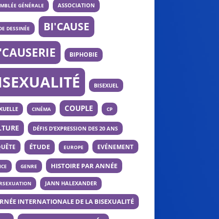
ASSOCIATION
EMBLÉE GÉNÉRALE
BI'CAUSE
E DESSINÉE
I'CAUSERIE
BIPHOBIE
ISEXUALITÉ
BISEXUEL
COUPLE
XUELLE
CINÉMA
CP
LTURE
DÉFIS D’EXPRESSION DES 20 ANS
UÊTE
ÉTUDE
EVÉNEMENT
EUROPE
HISTOIRE PAR ANNÉE
NCE
GENRE
ERSEXUATION
JANN HALEXANDER
RNÉE INTERNATIONALE DE LA BISEXUALITÉ