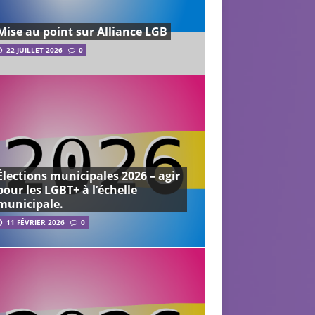
Mise au point sur Alliance LGB
22 JUILLET 2026
0
Élections municipales 2026 – agir
pour les LGBT+ à l’échelle
municipale.
11 FÉVRIER 2026
0