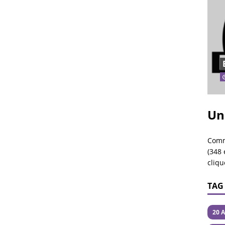
Un
Comm
(348 
cliqu
TAG
20 