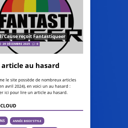
Bi’Cause reçoit Fantastiqueer
29 DÉCEMBRE 2025
0
 article au hasard
e le site possède de nombreux articles
en avril 2024), en voici un au hasard :
er ici pour lire un article au hasard
.
 CLOUD
ANS
ANNÉE BISEX'STYLE