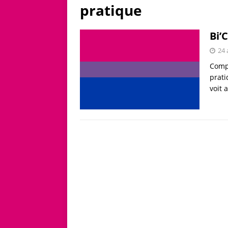
pratique
Bi’
24 
Compt
prati
voit 