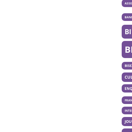
ASS
BAND
B
B
BISE
CU
ENQ
FRA
INT
JOU