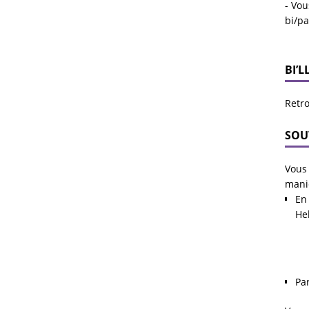
- Vou
bi/p
BI’L
Retro
SOU
Vous 
mani
En 
He
Pa