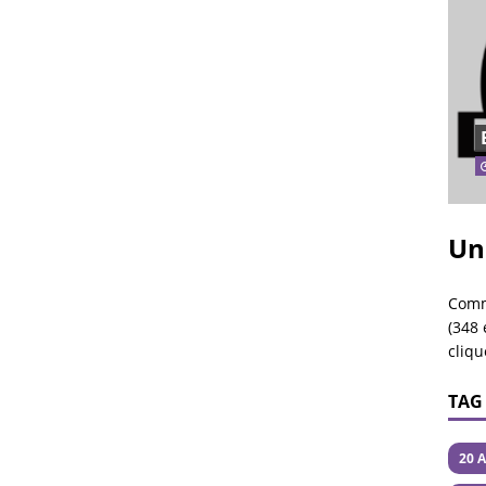
Un
Comm
(348 
cliqu
TAG
20 