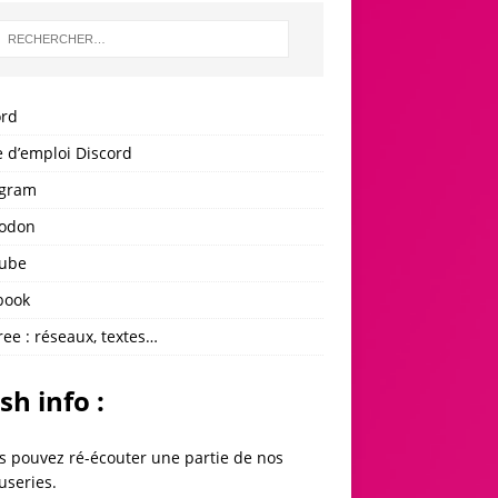
ord
 d’emploi Discord
agram
odon
ube
book
ree : réseaux, textes…
sh info :
s pouvez ré-écouter une partie de
nos
useries
.