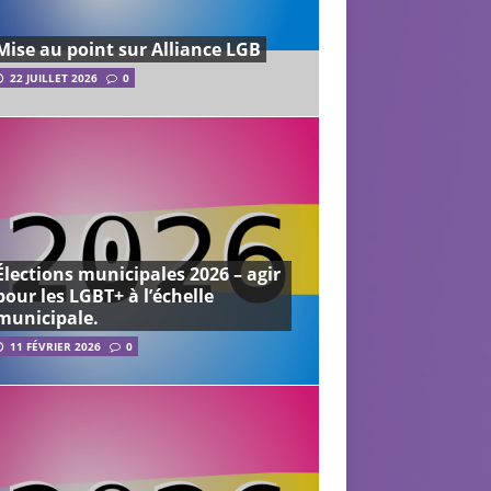
Mise au point sur Alliance LGB
22 JUILLET 2026
0
Élections municipales 2026 – agir
pour les LGBT+ à l’échelle
municipale.
11 FÉVRIER 2026
0