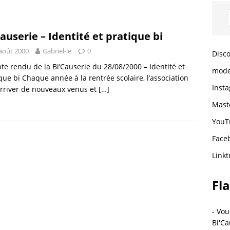
Causerie – Identité et pratique bi
août 2000
Gabriel-le
0
Disc
e rendu de la Bi’Causerie du 28/08/2000 – Identité et
mode
que bi Chaque année à la rentrée scolaire, l’association
Inst
arriver de nouveaux venus et
[…]
Mast
YouT
Face
Linkt
Fla
- Vou
Bi'Ca