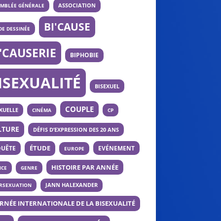
ASSOCIATION
EMBLÉE GÉNÉRALE
BI'CAUSE
E DESSINÉE
I'CAUSERIE
BIPHOBIE
ISEXUALITÉ
BISEXUEL
COUPLE
XUELLE
CINÉMA
CP
LTURE
DÉFIS D’EXPRESSION DES 20 ANS
UÊTE
ÉTUDE
EVÉNEMENT
EUROPE
HISTOIRE PAR ANNÉE
NCE
GENRE
ERSEXUATION
JANN HALEXANDER
RNÉE INTERNATIONALE DE LA BISEXUALITÉ