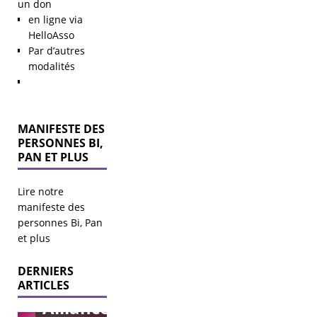
un don
en ligne via
HelloAsso
Par d’autres
modalités
MANIFESTE DES
PERSONNES BI,
PAN ET PLUS
Lire notre
manifeste des
personnes Bi, Pan
Mise au
et plus
point
DERNIERS
sur
Élections
ARTICLES
municipales
Alliance
2026 – agir