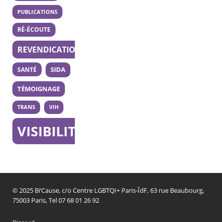
PUBLICATIONS
RÉ-ÉCOUTE
REVENDICATION
SANTÉ
SIDA
TÉMOIGNAGE
TRANS
VIH
VISIBILITÉ
© 2025 Bi’Cause, c/o Centre LGBTQI+ Paris-ÎdF, 63 rue Beaubourg,
75003 Paris, Tel 07 68 01 26 92