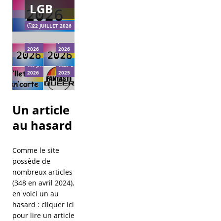
pour les
LGB
LGBT+ à
Vœux
l’échelle
2026
22 JUILLET 2026
municipale.
Bi’llet +
Bi’Cause
21
11 FÉVRIER
JANVIER
Pan’Carte
reçoit
2026
2026
2026
Fantastiqueer
8 JANVIER
29 DÉCEMBRE
2026
2025
Un article
au hasard
Comme le site
possède de
nombreux articles
(348 en avril 2024),
en voici un au
hasard :
cliquer ici
pour lire un article