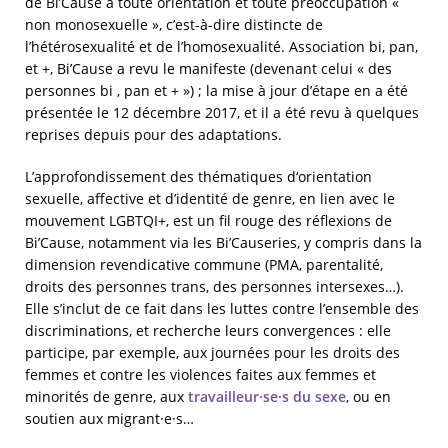
de Bi’Cause à toute orientation et toute préoccupation «
non monosexuelle », c’est-à-dire distincte de
l’hétérosexualité et de l’homosexualité. Association bi, pan,
et +, Bi’Cause a revu le manifeste (devenant celui « des
personnes bi , pan et + ») ; la mise à jour d’étape en a été
présentée le 12 décembre 2017, et il a été revu à quelques
reprises depuis pour des adaptations.
L’approfondissement des thématiques d‘orientation
sexuelle, affective et d’identité de genre, en lien avec le
mouvement LGBTQI+, est un fil rouge des réflexions de
Bi’Cause, notamment via les Bi’Causeries, y compris dans la
dimension revendicative commune (PMA, parentalité,
droits des personnes trans, des personnes intersexes…).
Elle s’inclut de ce fait dans les luttes contre l’ensemble des
discriminations, et recherche leurs convergences : elle
participe, par exemple, aux journées pour les droits des
femmes et contre les violences faites aux femmes et
minorités de genre, aux
travailleur·se·s du sexe
, ou en
soutien aux migrant·e·s…