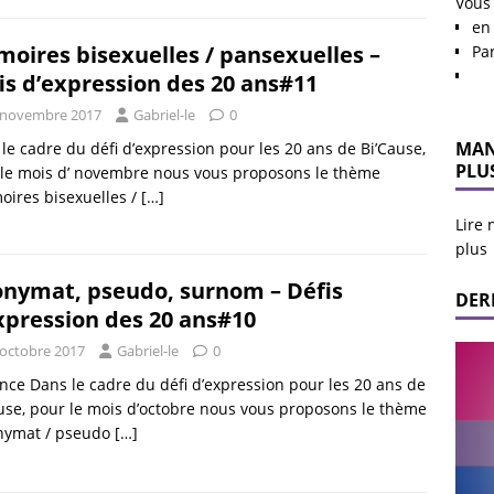
Vous
en 
oires bisexuelles / pansexuelles –
Pa
is d’expression des 20 ans#11
 novembre 2017
Gabriel-le
0
MAN
le cadre du défi d’expression pour les 20 ans de Bi’Cause,
PLU
le mois d’ novembre nous vous proposons le thème
ires bisexuelles /
[…]
Lire 
plus
nymat, pseudo, surnom – Défis
DER
xpression des 20 ans#10
 octobre 2017
Gabriel-le
0
ce Dans le cadre du défi d’expression pour les 20 ans de
use, pour le mois d’octobre nous vous proposons le thème
nymat / pseudo
[…]