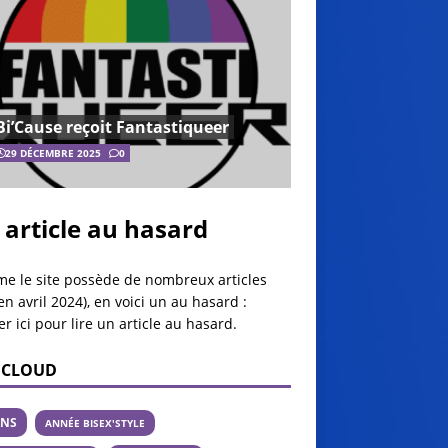
Bi’Cause reçoit Fantastiqueer
29 DÉCEMBRE 2025
0
 article au hasard
e le site possède de nombreux articles
en avril 2024), en voici un au hasard :
er ici pour lire un article au hasard
.
 CLOUD
ANS
ANNÉE BISEX'STYLE