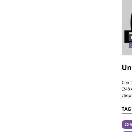
Un
Comm
(348 
cliqu
TAG
20 