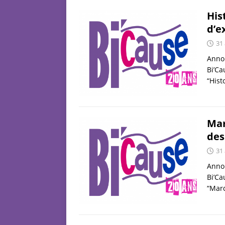
His
d’e
31
Annon
Bi’Ca
“Hist
Mar
des
31
Annon
Bi’Ca
“Mar