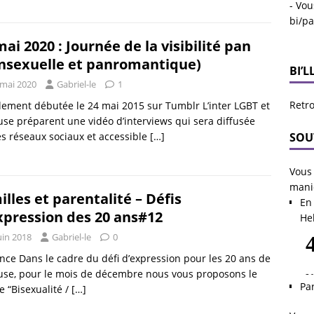
- Vou
bi/p
mai 2020 : Journée de la visibilité pan
nsexuelle et panromantique)
BI’L
 mai 2020
Gabriel-le
1
Retro
alement débutée le 24 mai 2015 sur Tumblr L’inter LGBT et
use préparent une vidéo d’interviews qui sera diffusée
SOU
es réseaux sociaux et accessible
[…]
Vous 
mani
illes et parentalité – Défis
En 
xpression des 20 ans#12
He
uin 2018
Gabriel-le
0
ce Dans le cadre du défi d’expression pour les 20 ans de
use, pour le mois de décembre nous vous proposons le
Pa
 “Bisexualité /
[…]