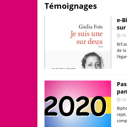
Témoignages
e-B
sur
15
Bi’Ca
de la
l’ég
Pas
pan
22
Bipho
rejet
compo