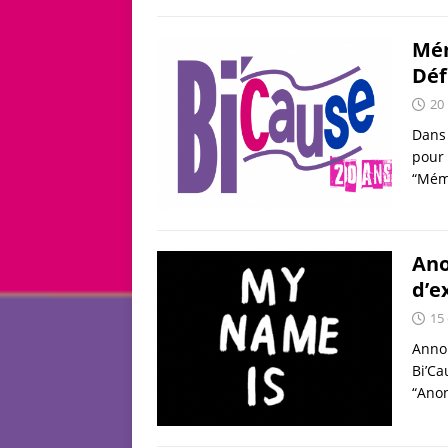
Mém
Déf
20
Dans 
pour 
“Mémo
Ano
d’e
15
Annon
Bi’Ca
“Ano