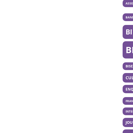
ASS
BAND
B
B
BISE
CU
ENQ
FRA
INT
JOU