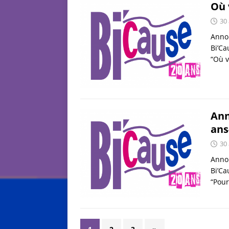
Où 
30
Annon
Bi’Ca
“Où 
Ann
ans
30
Annon
Bi’Ca
“Pou