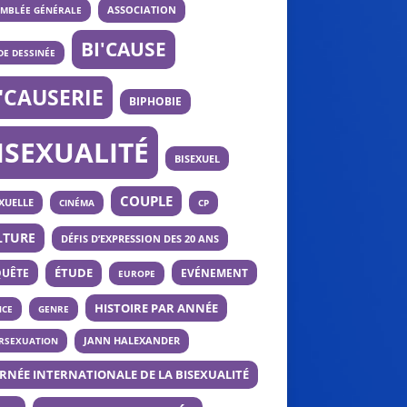
ASSOCIATION
EMBLÉE GÉNÉRALE
BI'CAUSE
E DESSINÉE
I'CAUSERIE
BIPHOBIE
ISEXUALITÉ
BISEXUEL
COUPLE
XUELLE
CINÉMA
CP
LTURE
DÉFIS D’EXPRESSION DES 20 ANS
UÊTE
ÉTUDE
EVÉNEMENT
EUROPE
HISTOIRE PAR ANNÉE
NCE
GENRE
ERSEXUATION
JANN HALEXANDER
RNÉE INTERNATIONALE DE LA BISEXUALITÉ