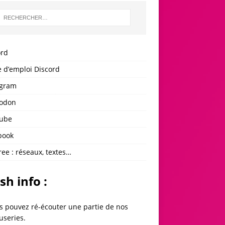
ord
 d’emploi Discord
agram
odon
ube
book
ree : réseaux, textes…
sh info :
s pouvez ré-écouter une partie de
nos
useries
.