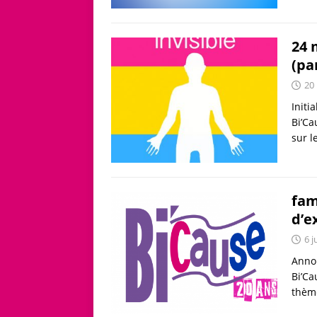
24 
(pa
20
Initi
Bi’Ca
sur l
fam
d’e
6 j
Annon
Bi’Ca
thème