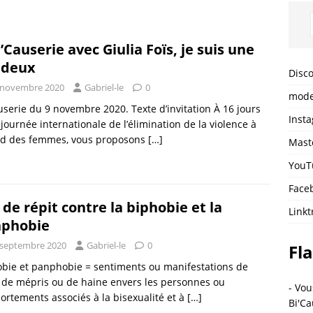
i’Causerie avec Giulia Foïs, je suis une
 deux
Disc
 novembre 2020
Gabriel-le
0
mode
userie du 9 novembre 2020. Texte d’invitation À 16 jours
Inst
 journée internationale de l’élimination de la violence à
ard des femmes, vous proposons
[…]
Mast
YouT
Face
 de répit contre la biphobie et la
Linkt
phobie
 septembre 2020
Gabriel-le
0
Fla
bie et panphobie = sentiments ou manifestations de
, de mépris ou de haine envers les personnes ou
- Vou
rtements associés à la bisexualité et à
[…]
Bi'Ca