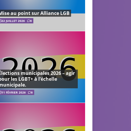
Mise au point sur Alliance LGB
22 JUILLET 2026
0
Élections municipales 2026 – agir
pour les LGBT+ à l’échelle
municipale.
11 FÉVRIER 2026
0