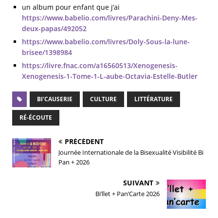
un album pour enfant que j’ai
https://www.babelio.com/livres/Parachini-Deny-Mes-
deux-papas/492052
https://www.babelio.com/livres/Doly-Sous-la-lune-
brisee/1398984
https://livre.fnac.com/a16560513/Xenogenesis-
Xenogenesis-1-Tome-1-L-aube-Octavia-Estelle-Butler
BI'CAUSERIE
CULTURE
LITTÉRATURE
RÉ-ÉCOUTE
PRÉCÉDENT
Journée Internationale de la Bisexualité Visibilité Bi
Pan + 2026
SUIVANT
Bi’llet + Pan’Carte 2026