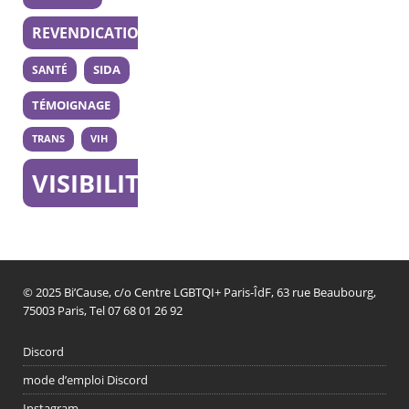
REVENDICATION
SANTÉ
SIDA
TÉMOIGNAGE
TRANS
VIH
VISIBILITÉ
© 2025 Bi’Cause, c/o Centre LGBTQI+ Paris-ÎdF, 63 rue Beaubourg,
75003 Paris, Tel 07 68 01 26 92
Discord
mode d’emploi Discord
Instagram