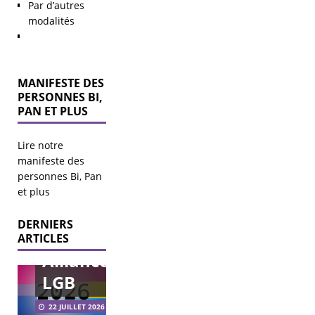
Par d’autres
modalités
MANIFESTE DES
PERSONNES BI,
PAN ET PLUS
Lire notre
manifeste des
personnes Bi, Pan
Mise au
et plus
point
DERNIERS
sur
Élections
ARTICLES
municipales
Alliance
2026 – agir
pour les
LGB
LGBT+ à
Vœux
l’échelle
2026
22 JUILLET 2026
municipale.