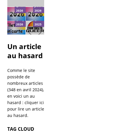
Bi’llet +
Bi’Cause
21
11 FÉVRIER
JANVIER
Pan’Carte
reçoit
2026
2026
2026
Fantastiqueer
8 JANVIER
29 DÉCEMBRE
2026
2025
Un article
au hasard
Comme le site
possède de
nombreux articles
(348 en avril 2024),
en voici un au
hasard :
cliquer ici
pour lire un article
au hasard
.
TAG CLOUD