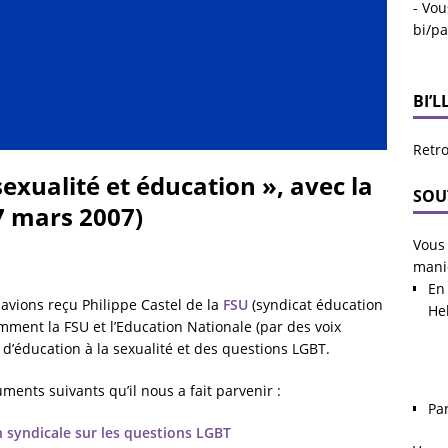
- Vou
bi/p
BI’L
Retro
sexualité et éducation », avec la
SOU
(7 mars 2007)
Vous 
mani
En 
avions reçu Philippe Castel de la
FSU
(syndicat éducation
He
omment la FSU et l’Education Nationale (par des voix
d’éducation à la sexualité et des questions LGBT.
uments suivants qu’il nous a fait parvenir :
Pa
n syndicale sur les questions LGBT