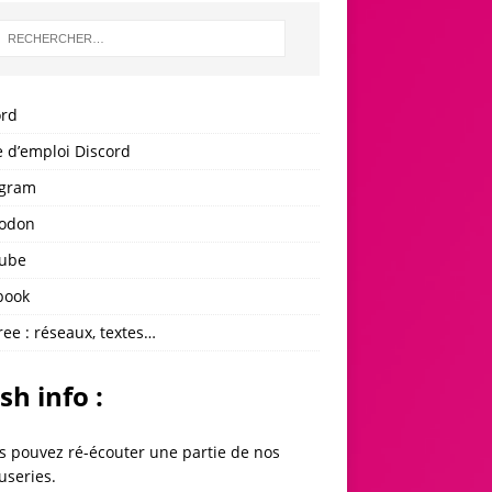
ord
 d’emploi Discord
agram
odon
ube
book
ree : réseaux, textes…
sh info :
s pouvez ré-écouter une partie de
nos
useries
.