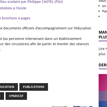
Vous
ilieu scolaire par Philippe CASTEL (FSU)
en 
phobies à l’école
Pa
ne
brochure 4 pages
deux documents officiels d’accompagnement sur l’éducation
MAN
.
PLU
nant (ou personne intervenant dans un établissement
sur des circulaires) afin de parler et monter des séances
Lire 
.
plus
DER
DUCATION
PUBLICATIONS
É
SYNDICAT