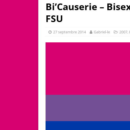
Bi’Causerie – Bise
FSU
27 septembre 2014
Gabriel-le
2007
,