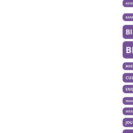
ASS
BAND
B
B
BISE
CU
ENQ
FRA
INT
JOU