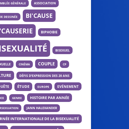
ASSOCIATION
EMBLÉE GÉNÉRALE
BI'CAUSE
E DESSINÉE
I'CAUSERIE
BIPHOBIE
ISEXUALITÉ
BISEXUEL
COUPLE
XUELLE
CINÉMA
CP
LTURE
DÉFIS D’EXPRESSION DES 20 ANS
UÊTE
ÉTUDE
EVÉNEMENT
EUROPE
HISTOIRE PAR ANNÉE
NCE
GENRE
ERSEXUATION
JANN HALEXANDER
RNÉE INTERNATIONALE DE LA BISEXUALITÉ