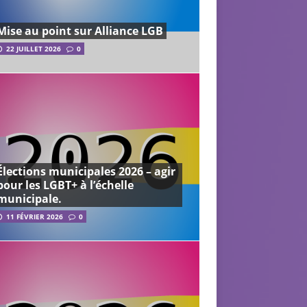
Mise au point sur Alliance LGB
22 JUILLET 2026
0
Élections municipales 2026 – agir
pour les LGBT+ à l’échelle
municipale.
11 FÉVRIER 2026
0