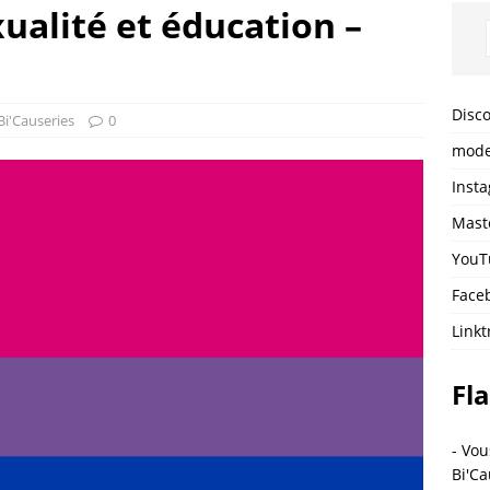
xualité et éducation –
Disc
Bi'Causeries
0
mode
Inst
Mast
YouT
Face
Linkt
Fla
- Vou
Bi'Ca