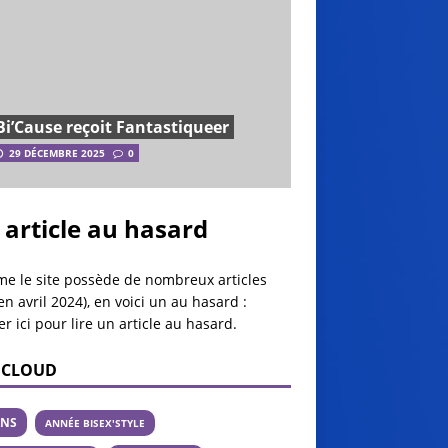
Bi’Cause reçoit Fantastiqueer
29 DÉCEMBRE 2025
0
 article au hasard
e le site possède de nombreux articles
en avril 2024), en voici un au hasard :
er ici pour lire un article au hasard
.
 CLOUD
ANS
ANNÉE BISEX'STYLE