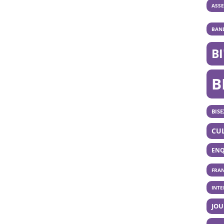
ASS
BAND
B
B
BISE
CU
ENQ
FRA
INT
JOU