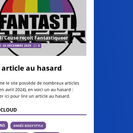
Bi’Cause reçoit Fantastiqueer
29 DÉCEMBRE 2025
0
 article au hasard
e le site possède de nombreux articles
en avril 2024), en voici un au hasard :
er ici pour lire un article au hasard
.
 CLOUD
ANS
ANNÉE BISEX'STYLE