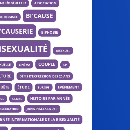
ASSOCIATION
EMBLÉE GÉNÉRALE
BI'CAUSE
E DESSINÉE
I'CAUSERIE
BIPHOBIE
ISEXUALITÉ
BISEXUEL
COUPLE
XUELLE
CINÉMA
CP
LTURE
DÉFIS D’EXPRESSION DES 20 ANS
UÊTE
ÉTUDE
EVÉNEMENT
EUROPE
HISTOIRE PAR ANNÉE
NCE
GENRE
ERSEXUATION
JANN HALEXANDER
RNÉE INTERNATIONALE DE LA BISEXUALITÉ