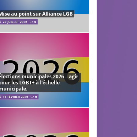
Mise au point sur Alliance LGB
22 JUILLET 2026
0
Élections municipales 2026 – agir
pour les LGBT+ à l’échelle
municipale.
11 FÉVRIER 2026
0