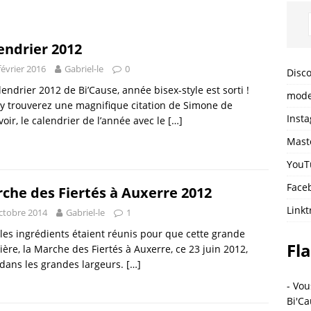
endrier 2012
février 2016
Gabriel-le
0
Disc
lendrier 2012 de Bi’Cause, année bisex-style est sorti !
mode
y trouverez une magnifique citation de Simone de
Inst
oir, le calendrier de l’année avec le
[…]
Mast
YouT
Face
che des Fiertés à Auxerre 2012
Linkt
ctobre 2014
Gabriel-le
1
les ingrédients étaient réunis pour que cette grande
Fla
ère, la Marche des Fiertés à Auxerre, ce 23 juin 2012,
 dans les grandes largeurs.
[…]
- Vou
Bi'Ca