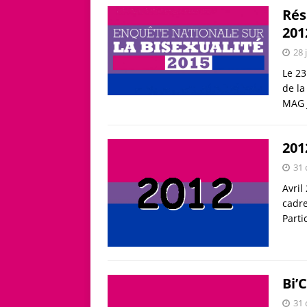
Rés
201
28 
Le 23
de la
MAG 
201
31
Avril
cadre
Parti
Bi’
31