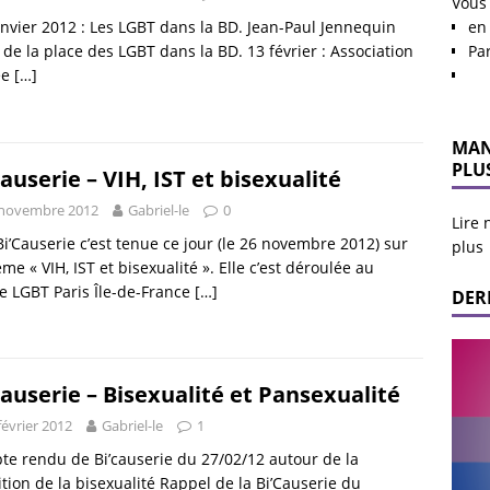
Vous
en 
nvier 2012 : Les LGBT dans la BD. Jean-Paul Jennequin
Pa
 de la place des LGBT dans la BD. 13 février : Association
ée
[…]
MAN
PLU
Causerie – VIH, IST et bisexualité
 novembre 2012
Gabriel-le
0
Lire 
i’Causerie c’est tenue ce jour (le 26 novembre 2012) sur
plus
ème « VIH, IST et bisexualité ». Elle c’est déroulée au
e LGBT Paris Île-de-France
[…]
DER
Causerie – Bisexualité et Pansexualité
février 2012
Gabriel-le
1
e rendu de Bi’causerie du 27/02/12 autour de la
ition de la bisexualité Rappel de la Bi’Causerie du