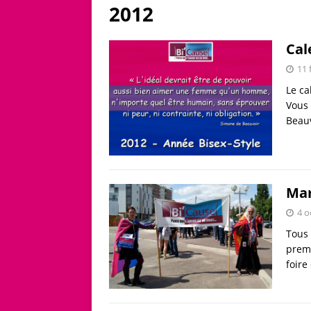
2012
Cal
11 
Le ca
Vous 
Beauv
Mar
4 o
Tous 
premi
foire