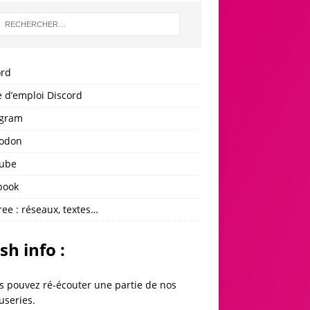
ord
 d’emploi Discord
agram
odon
ube
book
ree : réseaux, textes…
sh info :
s pouvez ré-écouter une partie de
nos
useries
.