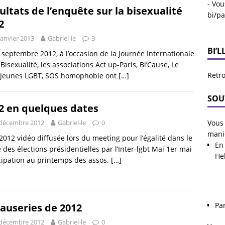
- Vou
ultats de l’enquête sur la bisexualité
bi/p
2
janvier 2013
Gabriel-le
3
BI’L
 septembre 2012, à l’occasion de la Journée Internationale
 Bisexualité, les associations Act up-Paris, Bi’Cause, Le
Retro
Jeunes LGBT, SOS homophobie ont
[…]
SOU
2 en quelques dates
Vous 
 décembre 2012
Gabriel-le
0
mani
 2012 vidéo diffusée lors du meeting pour l’égalité dans le
En 
 des élections présidentielles par l’Inter-lgbt Mai 1er mai
He
cipation au printemps des assos.
[…]
Pa
Causeries de 2012
 décembre 2012
Gabriel-le
0