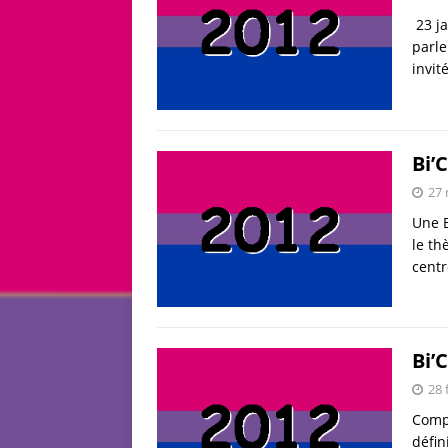
23 ja
parle
invit
Bi’
27
Une B
le th
centr
Bi’
28 
Compt
défin