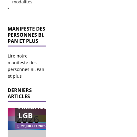
modalités
MANIFESTE DES
PERSONNES BI,
PAN ET PLUS
Lire notre
manifeste des
personnes Bi, Pan
Mise au
et plus
point
DERNIERS
sur
Élections
ARTICLES
municipales
Alliance
2026 – agir
pour les
LGB
LGBT+ à
Vœux
l’échelle
2026
22 JUILLET 2026
municipale.
Bi’llet +
Bi’Cause
21
11 FÉVRIER
JANVIER
Pan’Carte
reçoit