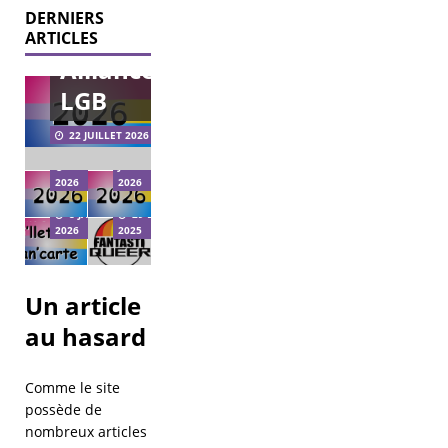
point
DERNIERS
sur
Élections
ARTICLES
municipales
Alliance
2026 – agir
pour les
LGB
LGBT+ à
Vœux
l’échelle
2026
22 JUILLET 2026
municipale.
Bi’llet +
Bi’Cause
21
11 FÉVRIER
JANVIER
Pan’Carte
reçoit
2026
2026
2026
Fantastiqueer
8 JANVIER
29 DÉCEMBRE
2026
2025
Un article
au hasard
Comme le site
possède de
nombreux articles