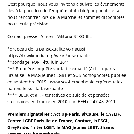
C’est pourquoi nous vous invitons à suivre les événements
liés à la parution de l’enquête biphobie/panphobie, et à
nous rencontrer lors de la Marche, et sommes disponibles
pour toute précision.
Contact presse : Vincent-Viktoria STROBEL,
*drapeau de la pansexualité voir aussi
https://fr.wikipedia.org/wiki/Pansexualité
**sondage IFOP Têtu juin 2011
*** Première enquête sur la bisexualité (Act Up-paris,
Bi’Cause, le MAG Jeunes LGBT et SOS homophobie), publiée
en septembre 2015 : www.sos-homophobie.org/enquete-
nationale-sur-la-bisexualite
**** BECK et al., « tentatives de suicide et pensées
suicidaires en France en 2010 », in BEH n° 47-48, 2011
Premiers signataires : Act Up-Paris, Bi’Cause, le CAELIF,
Centre LGBT Paris Ile-de-France, Contact, la FSGL,
GreyPride, l’Inter LGBT, le MAG Jeunes LGBT, Shams
France, SOS homophobie