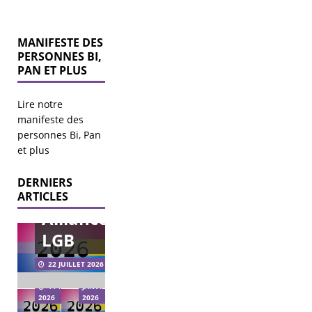
MANIFESTE DES
PERSONNES BI,
PAN ET PLUS
Lire notre
manifeste des
personnes Bi, Pan
Mise au
et plus
point
DERNIERS
sur
Élections
ARTICLES
municipales
Alliance
2026 – agir
pour les
LGB
LGBT+ à
Vœux
l’échelle
2026
22 JUILLET 2026
municipale.
Bi’llet +
Bi’Cause
21
11 FÉVRIER
JANVIER
Pan’Carte
reçoit
2026
2026
2026
Fantastiqueer