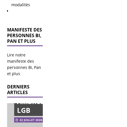
modalités
MANIFESTE DES
PERSONNES BI,
PAN ET PLUS
Lire notre
manifeste des
personnes Bi, Pan
Mise au
et plus
point
DERNIERS
sur
Élections
ARTICLES
municipales
Alliance
2026 – agir
pour les
LGB
LGBT+ à
Vœux
l’échelle
2026
22 JUILLET 2026
municipale.
Bi’llet +
Bi’Cause
21