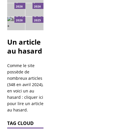
11 FÉVRIER
JANVIER
Pan’Carte
reçoit
2026
2026
2026
Fantastiqueer
8 JANVIER
29 DÉCEMBRE
2026
2025
Un article
au hasard
Comme le site
possède de
nombreux articles
(348 en avril 2024),
en voici un au
hasard :
cliquer ici
pour lire un article
au hasard
.
TAG CLOUD