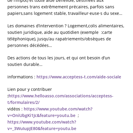
de l’impôt) et toute aide bénévole, destinées aux
personnes trans extrêmement précaires, parfois sans
papiers,sans logement stable, travailleur·euse·s du sexe…
Les domaines d’intervention ? Logement,colis alimentaires,
soutien juridique, aide au quotidien (exemple :carte
téléphonique), jusqu’au rapatriements/obsèques de
personnes décédées…
Des actions de tous les jours, et qui ont besoin d’un
soutien durable…
informations :
https://www.acceptess-t.com/aide-sociale
Lien pour y contribuer
:
https://www.helloasso.com/associations/acceptess-
t/formulaires/2/
vidéos :
https://www.youtube.com/watch?
v=OniUbgKi1Jc&feature=youtu.be
;
https://www.youtube.com/watch?
v=_3WuIupJE80&feature=youtu.be