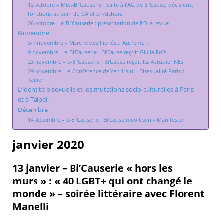
12 octobre – Mixt-Bi’Causerie : Suite à l’AG de Bi’Cause, décisions,
fonctions au sein du CA et en-dehors
26 octobre – e-Bi’Causerie : présentation de PD la revue
Novembre
3-7 novembre – Marche des Fiertés… Autrement
9 novembre – e-Bi’Causerie : Bi’Cause reçoit Giulia Foïs
23 novembre – e-Bi’Causerie : Bi’Cause reçoit les ActupienNEs
29 novembre – e-Conférence de Yen-Hsiu – Bisexualité Paris /
Taïpeh
L’identité bisexuelle et les mutations socio-culturelles à Paris
et à Taipei.
Décembre
14 décembre – e-Bi’Causerie : Bi’Cause revoit son « Manifeste«
janvier 2020
13 janvier – Bi’Causerie « hors les
murs » : « 40 LGBT+ qui ont changé le
monde » – soirée littéraire avec Florent
Manelli