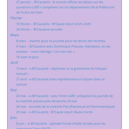
27 janvier – Bi’Causerie : le nouvel officier de liaison sur les
questions LGBT+ compétent sur les départements de la Préfecture
de Police de Paris
Février
10 février – Bi’Causerie : Bi’Cause reçoit Unifs Unifs
24 février – Bi’Causerie annulée
Mars
8 mars – marche pour la journée pour les droits des femmes
9 mars – Bi’Causerie avec Dominique Preusse, réalisateur, et ses
actaires – court métrage « Un vrai mec »
16 mars et plus
Avril
13 avril : e-Bi’Causerie « Alpheratz et la grammaire de français
inclusif »
27 avril : e-Bi’Causerie la/les représentation/s bi/pan dans la
culture.
Mai
24 mai – e-Bi’Causerie : avec l’inter LGBT, préparons la journée de
la visibilité pansexuelle dimanche 24 mai
24 mai – Journée de la visibilité Pan (Pansexuel et Panromantique)
25 mai – e-Bi’Causerie : Bi’Cause reçoit l’Autre Cercle
Juin
8 juin – e-Bi’Causerie : spéciale Fonds d’Aide Sociale pour les
personnes Trans (FAST)