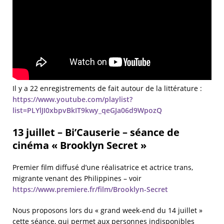
Il y a 22 enregistrements de fait autour de la littérature :
https://www.youtube.com/playlist?
list=PLYlJI0xbpvBkIT9kwy_qeGJa06d9WpozQ
13 juillet – Bi’Causerie – séance de
cinéma « Brooklyn Secret »
Premier film diffusé d’une réalisatrice et actrice trans,
migrante venant des Philippines – voir
https://www.premiere.fr/film/Brooklyn-Secret
Nous proposons lors du « grand week-end du 14 juillet »
cette séance, qui permet aux personnes indisponibles