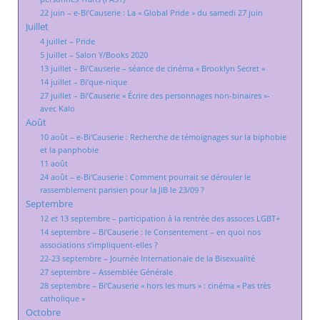
22 juin – e-Bi’Causerie : La « Global Pride » du samedi 27 juin
Juillet
4 juillet – Pride
5 juillet – Salon Y/Books 2020
13 juillet – Bi’Causerie – séance de cinéma « Brooklyn Secret »
14 juillet – Bi’que-nique
27 juillet – Bi’Causerie « Écrire des personnages non-binaires »-
avec Kalo
Août
10 août – e-Bi’Causerie : Recherche de témoignages sur la biphobie
et la panphobie
11 août
24 août – e-Bi’Causerie : Comment pourrait se dérouler le
rassemblement parisien pour la JIB le 23/09 ?
Septembre
12 et 13 septembre – participation à la rentrée des assoces LGBT+
14 septembre – Bi’Causerie : le Consentement – en quoi nos
associations s’impliquent-elles ?
22-23 septembre – Journée Internationale de la Bisexualité
27 septembre – Assemblée Générale
28 septembre – Bi’Causerie « hors les murs » : cinéma « Pas très
catholique »
Octobre