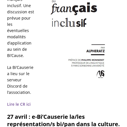
inclusif. Une
discussion est
prévue pour
les
éventuelles
modalités
d’application
au sein de
Bi’Cause.
La Bi’Causerie
a lieu sur le
serveur
Discord de
l’association.
Lire le CR ici
27 avril : e-Bi’Causerie la/les
représentation/s bi/pan dans la culture.