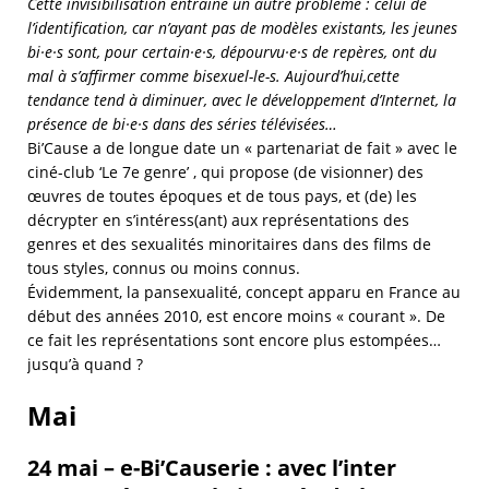
Cette invisibilisation entraîne un autre problème : celui de
l’identification, car n’ayant pas de modèles existants, les jeunes
bi·e·s sont, pour certain·e·s, dépourvu·e·s de repères, ont du
mal à s’affirmer comme bisexuel-le-s. Aujourd’hui,cette
tendance tend à diminuer, avec le développement d’Internet, la
présence de bi·e·s dans des séries télévisées…
Bi’Cause a de longue date un « partenariat de fait » avec le
ciné-club ‘Le 7e genre’ , qui propose (de visionner) des
œuvres de toutes époques et de tous pays, et (de) les
décrypter en s’intéress(ant) aux représentations des
genres et des sexualités minoritaires dans des films de
tous styles, connus ou moins connus.
Évidemment, la pansexualité, concept apparu en France au
début des années 2010, est encore moins « courant ». De
ce fait les représentations sont encore plus estompées…
jusqu’à quand ?
Mai
24 mai – e-Bi’Causerie : avec l’inter