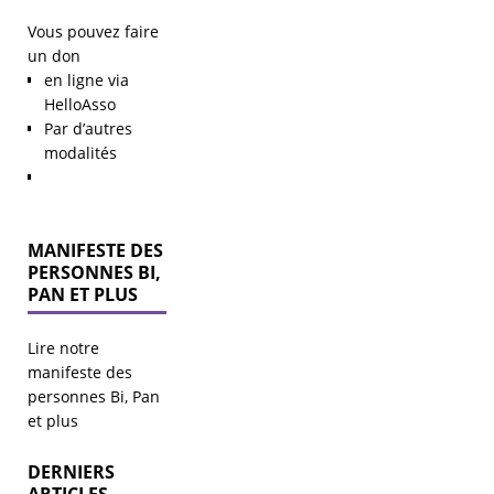
Vous pouvez faire
un don
en ligne via
HelloAsso
Par d’autres
modalités
MANIFESTE DES
PERSONNES BI,
PAN ET PLUS
Lire notre
manifeste des
personnes Bi, Pan
Mise au
et plus
point
DERNIERS
Élections
ARTICLES