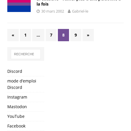
la fois
30 mars 2002
Gabriel-le
«
1
…
7
8
9
»
Discord
mode d’emploi
Discord
Instagram
Mastodon
YouTube
Facebook