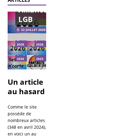
sur
municipales
Alliance
2026 – agir
pour les
LGB
LGBT+ à
Vœux
l’échelle
2026
22 JUILLET 2026
municipale.
Bi’llet +
Bi’Cause
21
11 FÉVRIER
JANVIER
Pan’Carte
reçoit
2026
2026
2026
Fantastiqueer
8 JANVIER
29 DÉCEMBRE
2026
2025
Un article
au hasard
Comme le site
possède de
nombreux articles
(348 en avril 2024),
en voici un au