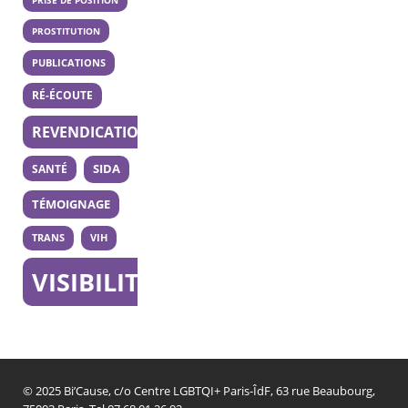
PROSTITUTION
PUBLICATIONS
RÉ-ÉCOUTE
REVENDICATION
SANTÉ
SIDA
TÉMOIGNAGE
TRANS
VIH
VISIBILITÉ
© 2025 Bi’Cause, c/o Centre LGBTQI+ Paris-ÎdF, 63 rue Beaubourg,